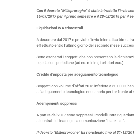
Con il decreto “Milleproroghe” è stato introdotto l’invio s
16/09/2017 per il primo semestre e il 28/02/2018 per il 
Liquidazioni IVA trimestrali
A decorrere dal 2017 è previsto l’invio telematico trimestral
effettuato entro l’ultimo giorno del secondo mese successi
Sono esonerati i soggetti che non presentano la dichiarazi
liquidazioni periodiche (ad es. minimi, forfetari ecc.).
Credito d’imposta per adeguamento tecnologico
Soggetti con volume d’affari 2016 inferiore a 50.000 € hann
all’adeguamento tecnologico necessario per far fronte ai
Adempimenti soppressi
A partire dal 2017 sono soppressi i modelli Intra riguardanti 
ai contratti di leasing e la comunicazione “black list”.
Il decreto “Milleproroghe” ha ripristinato fino al 31/12/2017 