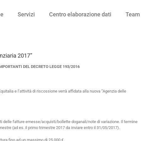
e
Servizi
Centro elaborazione dati
Team
nziaria 2017”
IMPORTANTI DEL DECRETO LEGGE 193/2016
italia e l’attività di riscossione verrà affidata alla nuova “Agenzia delle
ati delle fatture emesse/acquisti/bollette doganali/note di variazione. Il termine
stre (ad es. il primo trimestre 2017 da inviare entro il 31/05/2017).
attura fino ad un massimo di 25.000 €.