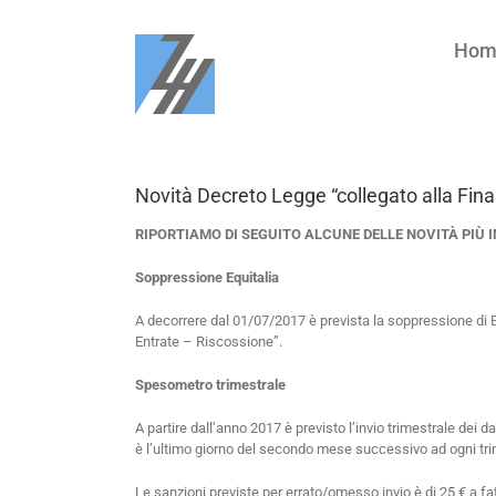
Salta
al
Hom
contenuto
Novità Decreto Legge “collegato alla Fina
RIPORTIAMO DI SEGUITO ALCUNE DELLE NOVITÀ PIÙ 
Soppressione Equitalia
A decorrere dal 01/07/2017 è prevista la soppressione di Equ
Entrate – Riscossione”.
Spesometro trimestrale
A partire dall’anno 2017 è previsto l’invio trimestrale dei d
è l’ultimo giorno del secondo mese successivo ad ogni trime
Le sanzioni previste per errato/omesso invio è di 25 € a f