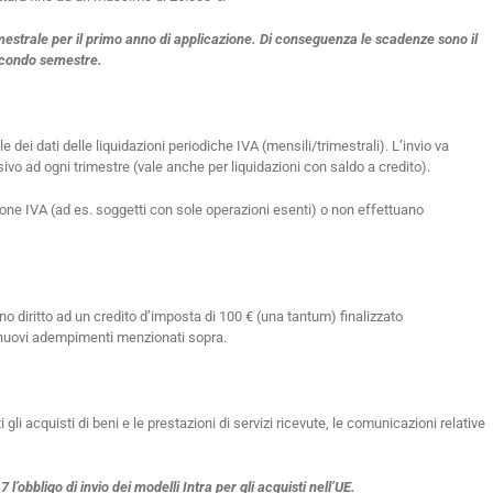
emestrale per il primo anno di applicazione. Di conseguenza le scadenze sono il
secondo semestre.
e dei dati delle liquidazioni periodiche IVA (mensili/trimestrali). L’invio va
vo ad ogni trimestre (vale anche per liquidazioni con saldo a credito).
one IVA (ad es. soggetti con sole operazioni esenti) o non effettuano
o diritto ad un credito d’imposta di 100 € (una tantum) finalizzato
 nuovi adempimenti menzionati sopra.
gli acquisti di beni e le prestazioni di servizi ricevute, le comunicazioni relative
l’obbligo di invio dei modelli Intra per gli acquisti nell’UE.